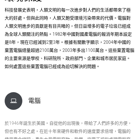
科技發展史表明，人類文明的每一次進步對人們的生活都帶來了極
大的好處。但與此同時，人類又飽受環境污染帶來的代價。電腦對
人類文明進步的貢獻是有目共睹的，但日益增多的電子垃圾已經成
為全球人類關注的熱點。1982年中國對國產電腦的報消年期本設定
是8年，現在已經減到2至3年。根據有關數字顯示，2004年中國的
棄置電腦總量超過2100萬台，2003年多出1100萬台。這些棄置電腦
的主要來源是學校、科研院所、政府部門、企業和城市居民家庭。
如何處置這些棄置電腦已經成為迫切解決的問題。
電腦
於1946年誕生於美國。自從他的出現後，帶給了人們許多的方便，
但也有不好之處。在近十年來硬件和軟件的速度要求倍增，電腦的