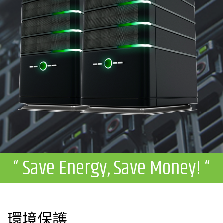
“ Save Energy, Save Money! “
環境保護